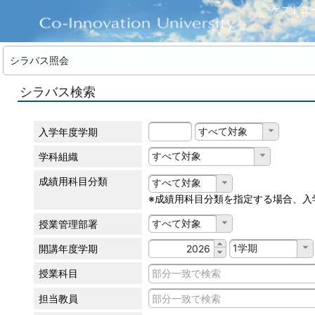
ゲストユ
シラバス照会
シラバス検索
すべて対象
入学年度学期
すべて対象
学科組織
成績用科目分類
すべて対象
※成績用科目分類を指定する場合、入
すべて対象
授業管理部署
1学期
開講年度学期
授業科目
担当教員